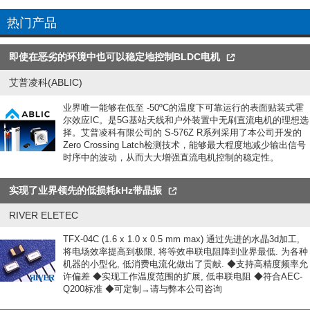
热门产品
即使在恶劣的环境中也可以稳定地控制BLDC电机
艾普凌科(ABLIC)
业界唯一能够在低至 -50ºC的温度下可靠运行的表面贴装式霍
尔效应IC。是5G基站天线和户外装置中无刷直流电机的理想选
择。艾普凌科有限公司的 S-576Z R系列采用了本公司开发的
Zero Crossing Latch检测技术，能够最大程度地减少输出信号
时序中的波动，从而大大增强直流电机控制的稳定性。
实现了业界领先的低损耗kHz带晶振
RIVER ELETEC
TFX-04C (1.6 x 1.0 x 0.5 mm max) 通过先进的水晶3d加工,
将电场效率提高到极限, 将等效串联电阻降到业界最低. 为各种
机器的小型化, 低消费电流化做出了贡献. ◆支持高精度频率允
许偏差 ◆实现工作温度范围的扩展, 低串联电阻 ◆符合AEC-
Q200标准 ◆可定制→请与弊本公司咨询