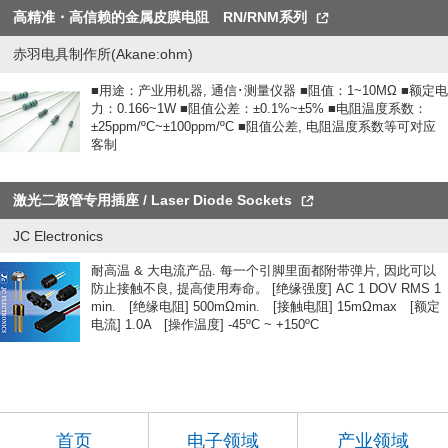
高精准・高信赖的金属皮膜电阻 RN/RNM系列
赤羽电具制作所(Akane:ohm)
■用途：产业用机器, 通信･测量仪器 ■阻值：1~10MΩ ■额定电
力：0.166~1W ■阻值公差：±0.1%~±5% ■电阻温度系数：
±25ppm/ºC~±100ppm/ºC ■阻值公差, 电阻温度系数等可对应
客制
激光二极管专用插座 / Laser Diode Sockets
JC Electronics
耐高温 & 大电流产品. 每一个引脚里面都附带弹片, 因此可以
防止接触不良, 提高使用寿命。 [绝缘强度] AC 1 DOV RMS 1
min. [绝缘电阻] 500mΩmin. [接触电阻] 15mΩmax [额定
电流] 1.0A [操作温度] -45ºC ~ +150ºC
首页
电子领域
产业领域