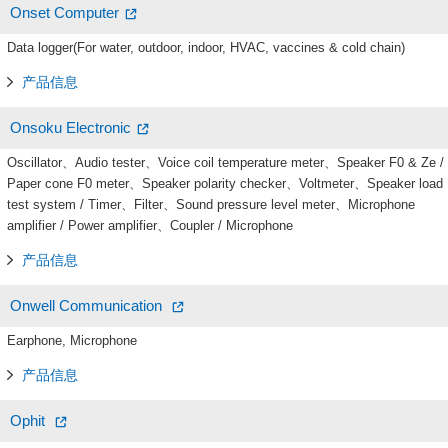
Onset Computer
Data logger(For water, outdoor, indoor, HVAC, vaccines & cold chain)
产品信息
Onsoku Electronic
Oscillator、Audio tester、Voice coil temperature meter、Speaker F0 & Ze /
Paper cone F0 meter、Speaker polarity checker、Voltmeter、Speaker load
test system / Timer、Filter、Sound pressure level meter、Microphone
amplifier / Power amplifier、Coupler / Microphone
产品信息
Onwell Communication
Earphone, Microphone
产品信息
Ophit