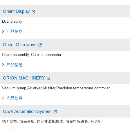
Orient Display
LCD display
产品信息
Orient Microwave
Cable assembly, Coaxial connector
产品信息
ORION MACHINERY
Vacuum pump,Air dryer,Air filter,Precision temperature controller
产品信息
OSAI Automation System
铣刀切割, 激光分板, 自动化装配技术, 激光打标设备, 分选机