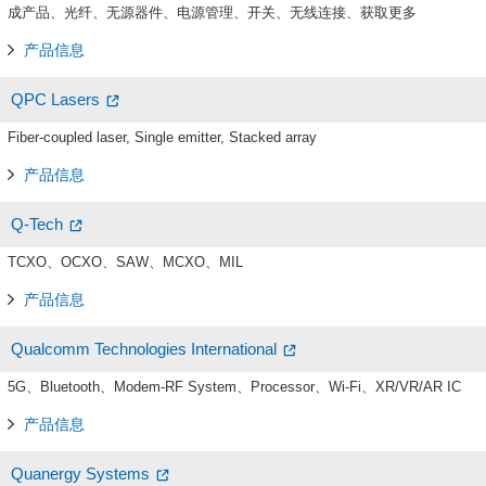
成产品、光纤、无源器件、电源管理、开关、无线连接、获取更多
产品信息
QPC Lasers
Fiber-coupled laser, Single emitter, Stacked array
产品信息
Q-Tech
TCXO、OCXO、SAW、MCXO、MIL
产品信息
Qualcomm Technologies International
5G、Bluetooth、Modem-RF System、Processor、Wi-Fi、XR/VR/AR IC
产品信息
Quanergy Systems