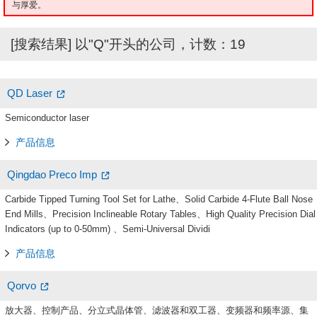
与厚爱。
[搜索结果] 以"Q"开头的公司，计数：19
QD Laser
Semiconductor laser
产品信息
Qingdao Preco Imp
Carbide Tipped Turning Tool Set for Lathe、Solid Carbide 4-Flute Ball Nose
End Mills、Precision Inclineable Rotary Tables、High Quality Precision Dial
Indicators (up to 0-50mm) 、Semi-Universal Dividi
产品信息
Qorvo
放大器、控制产品、分立式晶体管、滤波器和双工器、变频器和频率源、集