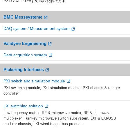
PXI / AXIe / DAQ 及 模块化解决方案
BMC Messsysteme
DAQ system / Measurement system
Validyne Engineering
Data acquisition system
Pickering Interfaces
PXI switch and simulation module
PXI switching module, PXI simulation module, PXI chassis & remote
controller
LXI switching solution
Low frequency matrix, RF & microwave matrix, RF & microwave
multiplexer, Turnkey microwave switch subsystem, LXI & LXI/USB
modular chassis, LXI wired trigger bus product