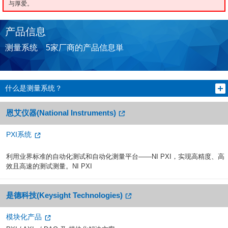
与厚爱。
产品信息
测量系统 5家厂商的产品信息単
什么是测量系统？
恩艾仪器(National Instruments)
PXI​系统
利用​业界​标准​的​自动​化​测试​和​自动​化​测量​平台​——​NI PXI，​实现​高​精度、​高
效​且​高速​的​测试​测量。​NI PXI
是德科技(Keysight Technologies)
模块化产品