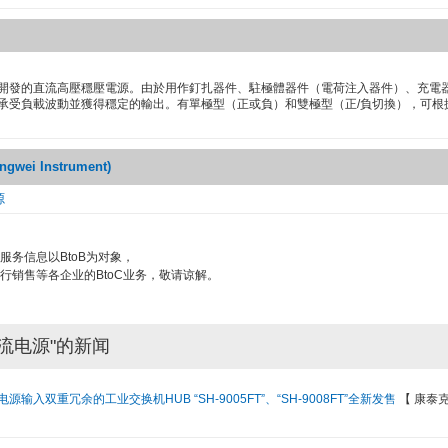
開發的直流高壓穩壓電源。由於用作釘扎器件、駐極體器件（電荷注入器件）、充電
承受負載波動並獲得穩定的輸出。有單極型（正或負）和雙極型（正/負切換），可根
ei Instrument)
源
服务信息以BtoB为对象，
行销售等各企业的BtoC业务，敬请谅解。
流电源"的新闻
输入双重冗余的工业交换机HUB “SH-9005FT”、“SH-9008FT”全新发售
【 康泰