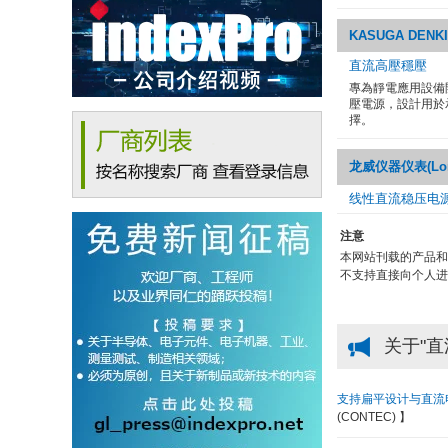
KASUGA DENKI
直流高壓穩壓
專為靜電應用設備
壓電源，設計用於
擇。
龙威仪器仪表(Longw
线性直流稳压电
注意
本网站刊载的产品和
不支持直接向个人进
关于"直
支持扁平设计与直流电源
(CONTEC) 】