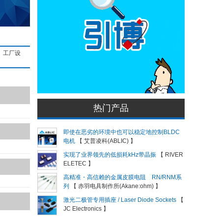
、工厂设
热门产品
即使在恶劣的环境中也可以稳定地控制BLDC
电机
【 艾普凌科(ABLIC) 】
实现了业界领先的低损耗kHz带晶振
【 RIVER
ELETEC 】
高精准・高信赖的金属皮膜电阻 RN/RNM系
列
【 赤羽电具制作所(Akane:ohm) 】
激光二极管专用插座 / Laser Diode Sockets
【
JC Electronics 】