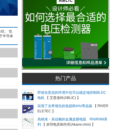
丝。 也
于半导体
。
热门产品
即使在恶劣的环境中也可以稳定地控制BLDC
电机
【 艾普凌科(ABLIC) 】
实现了业界领先的低损耗kHz带晶振
【 RIVER
ELETEC 】
高精准・高信赖的金属皮膜电阻 RN/RNM系
列
【 赤羽电具制作所(Akane:ohm) 】