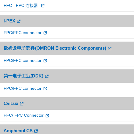
FFC - FPC 连接器
I-PEX
FPC/FFC connector
欧姆龙电子部件(OMRON Electronic Components)
FPC/FFC connector
第一电子工业(DDK)
FPC/FFC connector
CviLux
FFC/ FPC Connector
Amphenol CS