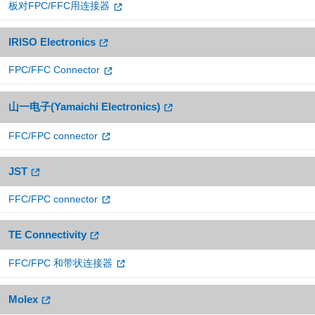
板对FPC/FFC用连接器
IRISO Electronics
FPC/FFC Connector
山一电子(Yamaichi Electronics)
FFC/FPC connector
JST
FFC/FPC connector
TE Connectivity
FFC/FPC 和带状连接器
Molex