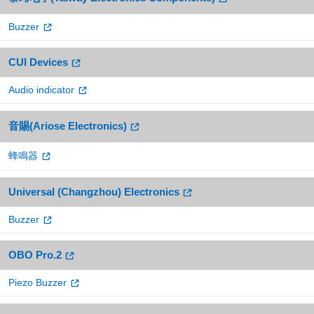
Buzzer
CUI Devices
Audio indicator
音賜(Ariose Electronics)
蜂鳴器
Universal (Changzhou) Electronics
Buzzer
OBO Pro.2
Piezo Buzzer