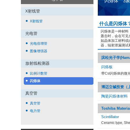
闪烁体 3
X射线管
X射线管
什么是闪烁体
闪烁体是一种材料
光电管
轰击时，会在可见
如晶体加工材料或
光电倍增管
器，辐射泄漏测试
图像增强器
滨松光子学(Hamama
放射线检测器
闪烁板
比例计数管
带CsI闪烁体的微
闪烁体
博迈立铖投资（
真空管
陶瓷闪烁体材料
真空管
Toshiba Materia
电力管
Scintillator
Ceramic type, She