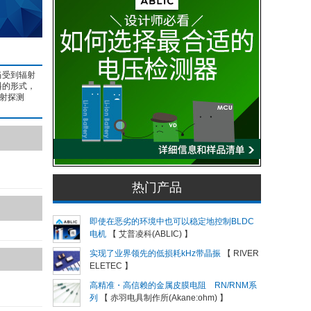
当受到辐射
料的形式，
射探测
热门产品
即使在恶劣的环境中也可以稳定地控制BLDC
电机
【 艾普凌科(ABLIC) 】
实现了业界领先的低损耗kHz带晶振
【 RIVER
ELETEC 】
高精准・高信赖的金属皮膜电阻 RN/RNM系
列
【 赤羽电具制作所(Akane:ohm) 】