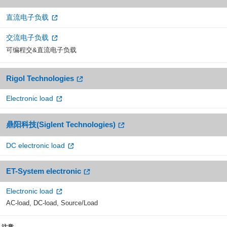
直流电子负载
交流电子负载
可编程交&直流电子负载
Rigol Technologies
Electronic load
鼎阳科技(Siglent Technologies)
DC electronic load
ET-System electronic
Electronic load
AC-load, DC-load, Source/Load