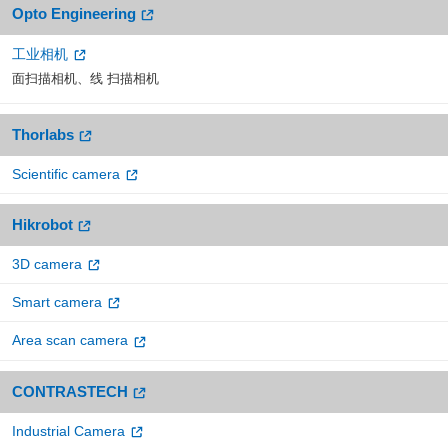
Opto Engineering
工业相机
面扫描相机、线 扫描相机
Thorlabs
Scientific camera
Hikrobot
3D camera
Smart camera
Area scan camera
CONTRASTECH
Industrial Camera