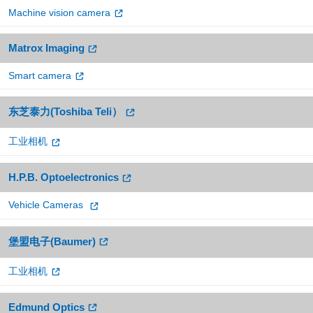
Machine vision camera
Matrox Imaging
Smart camera
东芝泰力(Toshiba Teli）
工业相机
H.P.B. Optoelectronics
Vehicle Cameras
堡盟电子(Baumer)
工业相机
Edmund Optics