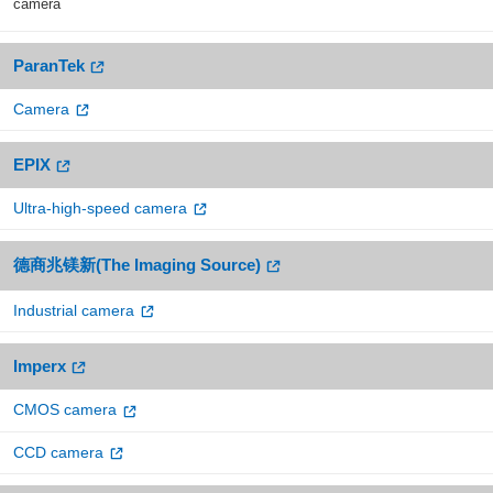
camera
ParanTek
Camera
EPIX
Ultra-high-speed camera
德商兆镁新(The Imaging Source)
Industrial camera
Imperx
CMOS camera
CCD camera