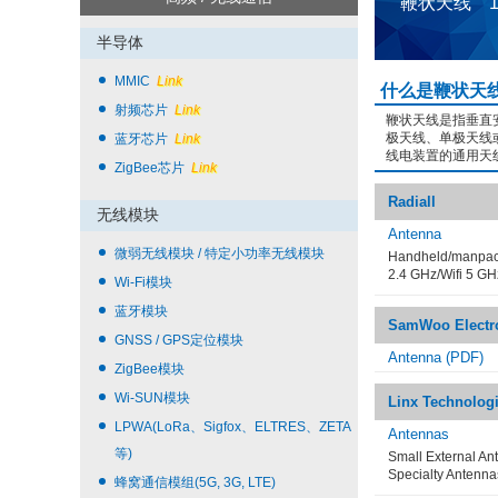
鞭状天线 
半导体
MMIC
Link
什么是鞭状天
射频芯片
Link
鞭状天线是指垂直
极天线、单极天线
蓝牙芯片
Link
线电装置的通用天
ZigBee芯片
Link
Radiall
无线模块
Antenna
微弱无线模块 / 特定小功率无线模块
Handheld/manpack
2.4 GHz/Wifi 5 GH
Wi-Fi模块
蓝牙模块
SamWoo Electr
GNSS / GPS定位模块
Antenna (PDF)
ZigBee模块
Wi-SUN模块
Linx Technolog
LPWA(LoRa、Sigfox、ELTRES、ZETA
Antennas
等)
Small External An
Specialty Antenna
蜂窝通信模组(5G, 3G, LTE)