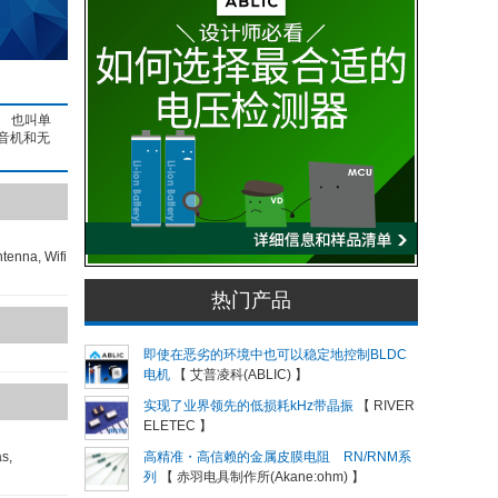
。 也叫单
音机和无
enna, Wifi
热门产品
即使在恶劣的环境中也可以稳定地控制BLDC
电机
【 艾普凌科(ABLIC) 】
实现了业界领先的低损耗kHz带晶振
【 RIVER
ELETEC 】
s,
高精准・高信赖的金属皮膜电阻 RN/RNM系
列
【 赤羽电具制作所(Akane:ohm) 】