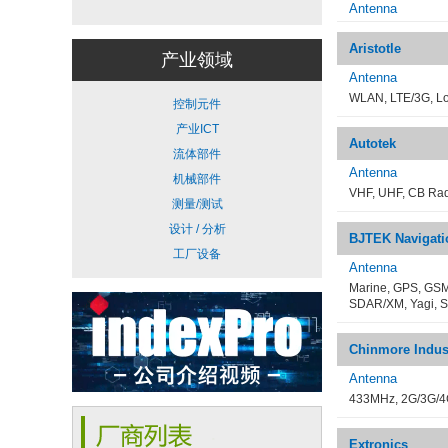
Antenna
Aristotle
产业领域
Antenna
WLAN, LTE/3G, L
控制元件
产业ICT
Autotek
流体部件
Antenna
机械部件
VHF, UHF, CB Rad
测量/测试
设计 / 分析
BJTEK Navigati
工厂设备
Antenna
Marine, GPS, GSM
SDAR/XM, Yagi, Sm
Chinmore Indus
Antenna
433MHz, 2G/3G/4G
Extronics