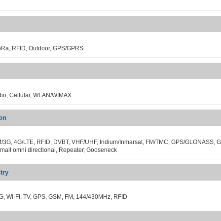
oRa, RFID, Outdoor, GPS/GPRS
io, Cellular, WLAN/WIMAX
on
/3G, 4G/LTE, RFID, DVBT, VHF/UHF, Iridium/Inmarsat, FM/TMC, GPS/GLONASS, 
all omni directional, Repeater, Gooseneck
try
, WI-FI, TV, GPS, GSM, FM, 144/430MHz, RFID