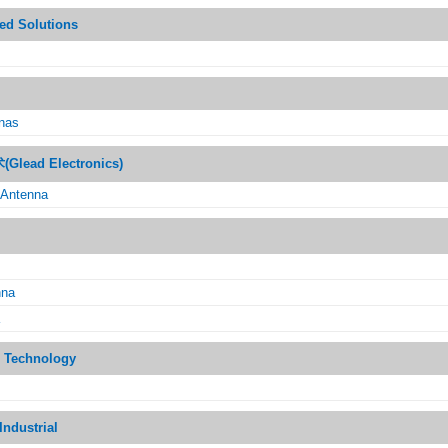
ed Solutions
nnas
ad Electronics)
 Antenna
nna
 Technology
Industrial