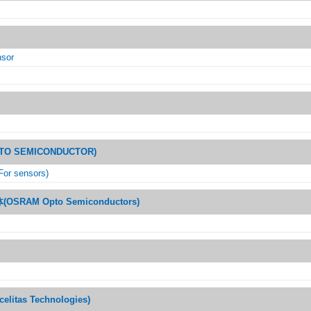
nsor
O SEMICONDUCTOR)
(For sensors)
RAM Opto Semiconductors)
itas Technologies)