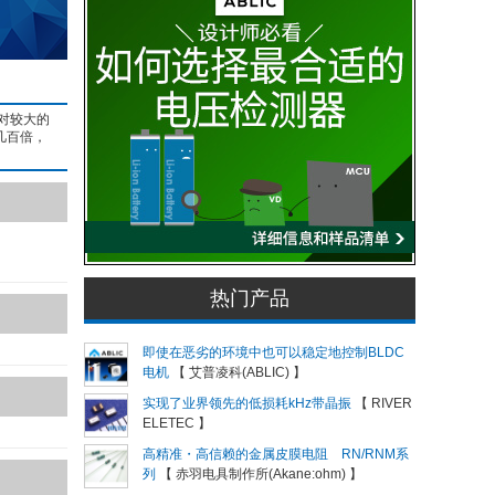
对较大的
几百倍，
热门产品
即使在恶劣的环境中也可以稳定地控制BLDC
电机
【 艾普凌科(ABLIC) 】
实现了业界领先的低损耗kHz带晶振
【 RIVER
ELETEC 】
高精准・高信赖的金属皮膜电阻 RN/RNM系
列
【 赤羽电具制作所(Akane:ohm) 】