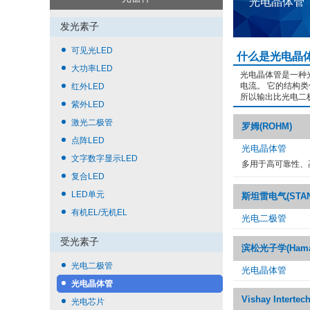
光电晶体管
发光素子
可见光LED
什么是光电晶
大功率LED
光电晶体管是一种
电流。 它的结构
红外LED
所以输出比光电二
紫外LED
激光二极管
罗姆(ROHM)
点阵LED
光电晶体管
文字数字显示LED
多用于高可靠性、
复合LED
LED单元
斯坦雷电气(STANL
有机EL/无机EL
光电二极管
受光素子
滨松光子学(Hamama
光电二极管
光电晶体管
光电晶体管
Vishay Intertec
光电芯片