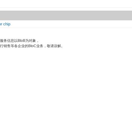
or chip
服务信息以BtoB为对象，
行销售等各企业的BtoC业务，敬请谅解。