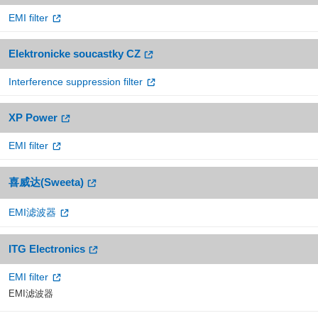
EMI filter
Elektronicke soucastky CZ
Interference suppression filter
XP Power
EMI filter
喜威达(Sweeta)
EMI滤波器
ITG Electronics
EMI filter
EMI滤波器