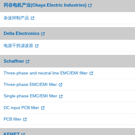
冈谷电机产业(Okaya Electric Industries)
杂波抑制产品
Delta Electronics
电源干扰滤波器
Schaffner
Three-phase and neutral line EMC/EMI filter
Three-phase EMC/EMI filter
Single-phase EMC/EMI filter
DC input PCB filter
PCB filter
KEMET