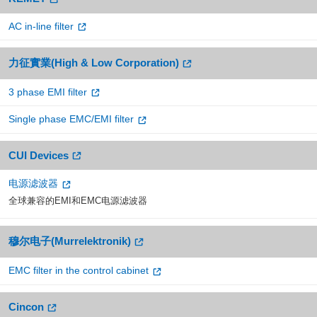
AC in-line filter
力征實業(High & Low Corporation)
3 phase EMI filter
Single phase EMC/EMI filter
CUI Devices
电源滤波器
全球兼容的EMI和EMC电源滤波器
穆尔电子(Murrelektronik)
EMC filter in the control cabinet
Cincon