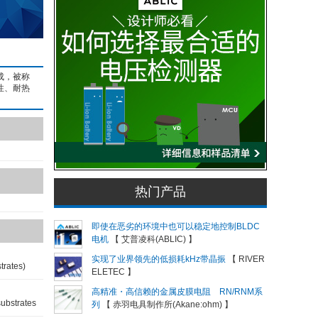
成，被称
性、耐热
热门产品
即使在恶劣的环境中也可以稳定地控制BLDC
电机
【 艾普凌科(ABLIC) 】
实现了业界领先的低损耗kHz带晶振
【 RIVER
trates)
ELETEC 】
高精准・高信赖的金属皮膜电阻 RN/RNM系
substrates
列
【 赤羽电具制作所(Akane:ohm) 】