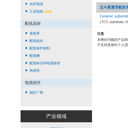
光纤电缆
北斗星通导航技术(Gle
工业电线
Link
Ceramic substra
LTCC substrate, H
配线器材
束线带
注意
本网站刊载的产品和
配线线夹
不支持直接向个人进
配线保护材料
配线槽
配线标识和电缆标签
热缩管
电缆组件
国外厂商
产业领域