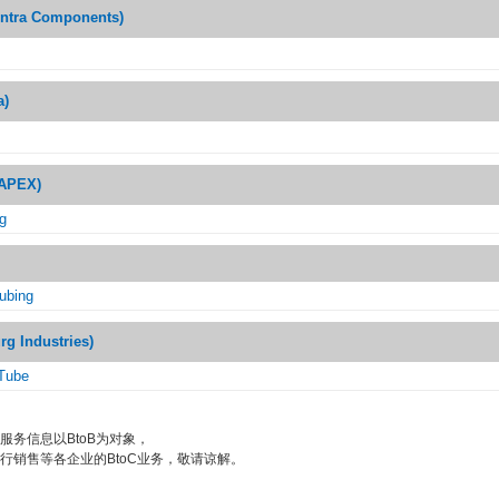
ra Components)
)
PEX)
ng
tubing
 Industries)
 Tube
服务信息以BtoB为对象，
行销售等各企业的BtoC业务，敬请谅解。