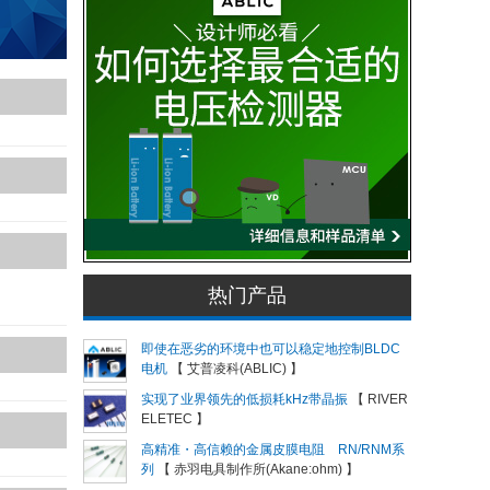
热门产品
即使在恶劣的环境中也可以稳定地控制BLDC
电机
【 艾普凌科(ABLIC) 】
实现了业界领先的低损耗kHz带晶振
【 RIVER
ELETEC 】
高精准・高信赖的金属皮膜电阻 RN/RNM系
列
【 赤羽电具制作所(Akane:ohm) 】