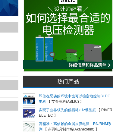
热门产品
即使在恶劣的环境中也可以稳定地控制BLDC
电机
【 艾普凌科(ABLIC) 】
实现了业界领先的低损耗kHz带晶振
【 RIVER
ELETEC 】
高精准・高信赖的金属皮膜电阻 RN/RNM系
列
【 赤羽电具制作所(Akane:ohm) 】