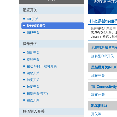
旋转编码开
配置开关
DIP开关
什么是旋转编
旋转编码开关
旋转编码开关是用
或DIP代码开关。 触点
编码开关
binary）格式
操作开关
尼得科科智博电子(N
滑动开关
旋转型DIP开关
旋转开关
拨动 / 摇杆 / 杠杆开关
恩楷楷开关(NKK 
键锁开关
旋转开关
触觉开关
TE Connectivity
按键开关
按键开关(带灯)
旋转开关
键盘开关
凯尔(KEL)
数值输入开关
开关等