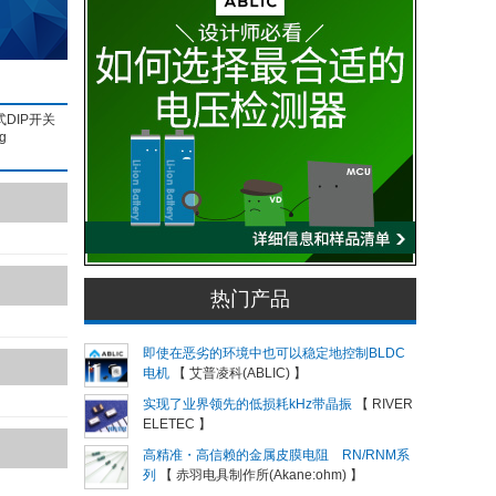
DIP开关
g
热门产品
即使在恶劣的环境中也可以稳定地控制BLDC
电机
【 艾普凌科(ABLIC) 】
实现了业界领先的低损耗kHz带晶振
【 RIVER
ELETEC 】
高精准・高信赖的金属皮膜电阻 RN/RNM系
列
【 赤羽电具制作所(Akane:ohm) 】