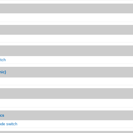
itch
ic)
ics
ode switch