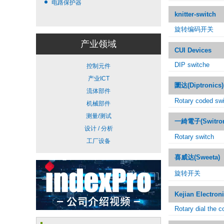
电路保护器
knitter-switch
旋转编码开关
产业领域
CUI Devices
DIP switche
控制元件
产业ICT
圜达(Diptronics)
流体部件
Rotary coded sw
机械部件
测量/测试
一綺電子(Switron
设计 / 分析
Rotary switch
工厂设备
喜威达(Sweeta)
旋转开关
Kejian Electron
Rotary dial the c