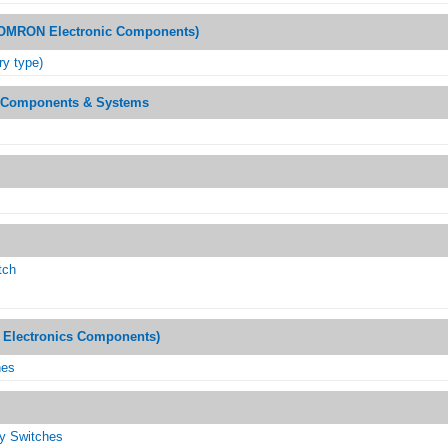
ON Electronic Components)
ry type)
FA Components & Systems
tch
lectronics Components)
hes
y Switches