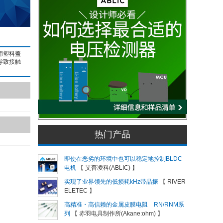
用塑料盖
导致接触
热门产品
即使在恶劣的环境中也可以稳定地控制BLDC
电机
【 艾普凌科(ABLIC) 】
实现了业界领先的低损耗kHz带晶振
【 RIVER
ELETEC 】
高精准・高信赖的金属皮膜电阻 RN/RNM系
列
【 赤羽电具制作所(Akane:ohm) 】