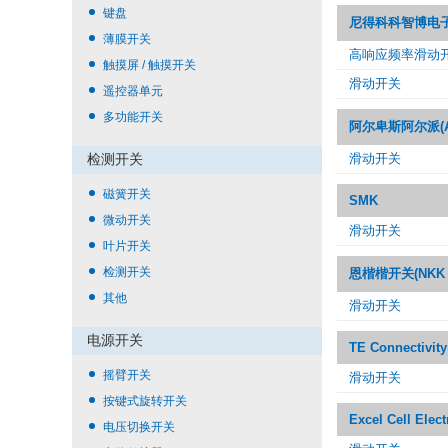
键盘
尼得科科智博电子(N
薄膜开关
高响应频率滑动
触摸屏 / 触摸开关
滑动开关
遥控器单元
多功能开关
阿尔卑斯阿尔派(Alp
检测开关
滑动开关
磁簧开关
SMK
微动开关
滑动开关
叶片开关
检测开关
恩楷楷开关(NKK 
其他
滑动开关
电源开关
TE Connectivity
摇臂开关
滑动开关
按键式旋转开关
Excel Cell Elec
电压切换开关