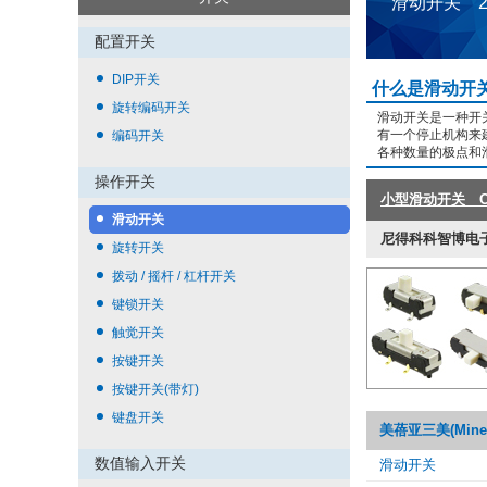
滑动开关 
配置开关
DIP开关
什么是滑动开
旋转编码开关
滑动开关是一种开
有一个停止机构来
编码开关
各种数量的极点和
操作开关
小型滑动开关 CL
滑动开关
尼得科科智博电子(N
旋转开关
拨动 / 摇杆 / 杠杆开关
键锁开关
触觉开关
按键开关
按键开关(带灯)
键盘开关
美蓓亚三美(Mineb
数值输入开关
滑动开关