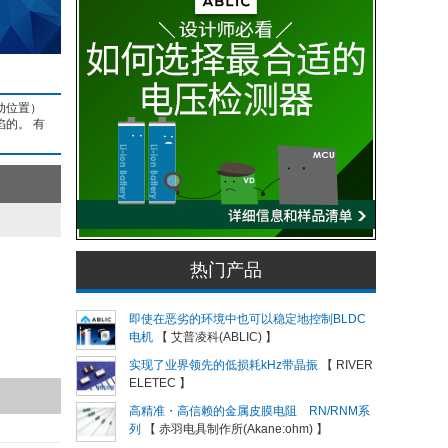
动位置）
的。 有
热门产品
即使在恶劣的环境中也可以稳定地控制BLDC
电机
【 艾普凌科(ABLIC) 】
实现了业界领先的低损耗kHz带晶振
【 RIVER
ELETEC 】
高精准・高信赖的金属皮膜电阻 RN/RNM系
列
【 赤羽电具制作所(Akane:ohm) 】