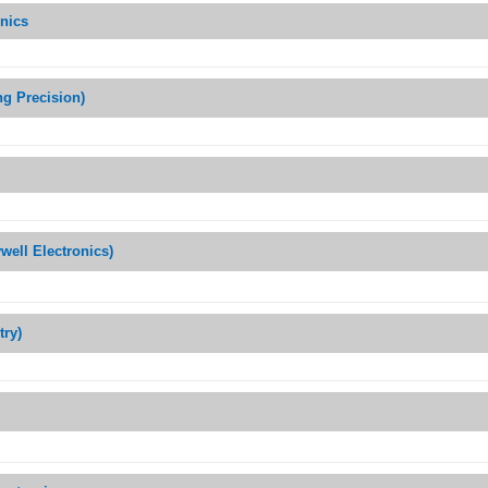
nics
 Precision)
ll Electronics)
ry)