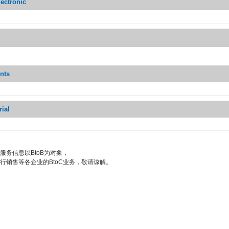
ectronic
nts
rial
服务信息以BtoB为对象，
行销售等各企业的BtoC业务，敬请谅解。