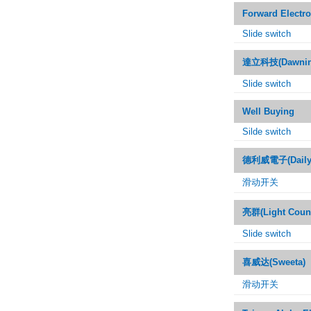
Forward Electro
Slide switch
達立科技(Dawning
Slide switch
Well Buying
Silde switch
德利威電子(Dailywe
滑动开关
亮群(Light Count
Slide switch
喜威达(Sweeta)
滑动开关