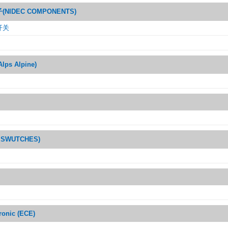
IDEC COMPONENTS)
开关
s Alpine)
SWUTCHES)
tronic (ECE)