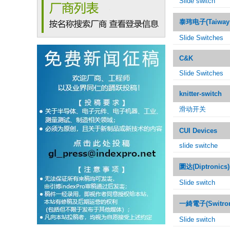
Slide switch
泰玮电子(Taiway E
Slide Switches
C&K
Slide Switches
knitter-switch
滑动开关
CUI Devices
slide switche
圜达(Diptronics)
Slide switch
一綺電子(Switron
Slide switch