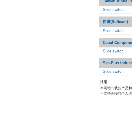
Taiwan Alpha El
Slide switch
崧腾(Solteam)
Slide switch
Canal Compone
Slide switch
See-Plus Indust
Slide switch
注意
本网站刊载的产品和
不支持直接向个人进