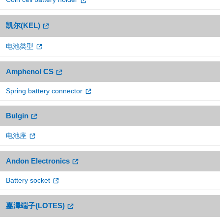
凯尔(KEL)
电池类型
Amphenol CS
Spring battery connector
Bulgin
电池座
Andon Electronics
Battery socket
嘉澤端子(LOTES)