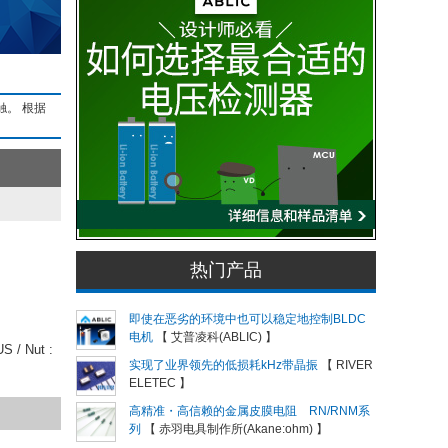
触。 根据
热门产品
即使在恶劣的环境中也可以稳定地控制BLDC
电机
【 艾普凌科(ABLIC) 】
S / Nut :
实现了业界领先的低损耗kHz带晶振
【 RIVER
ELETEC 】
高精准・高信赖的金属皮膜电阻 RN/RNM系
列
【 赤羽电具制作所(Akane:ohm) 】