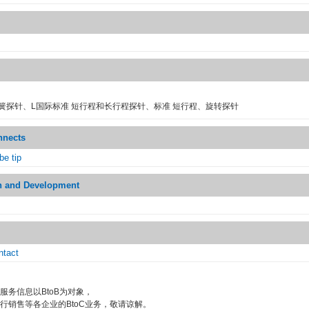
簧探针、L国际标准 短行程和长行程探针、标准 短行程、旋转探针
nnects
be tip
h and Development
ntact
服务信息以BtoB为对象，
行销售等各企业的BtoC业务，敬请谅解。