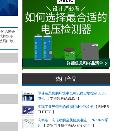
备的温度会
式和水冷
，然后由散
热门产品
即使在恶劣的环境中也可以稳定地控制BLDC
电机
【 艾普凌科(ABLIC) 】
实现了业界领先的低损耗kHz带晶振
【 RIVER
ELETEC 】
高精准・高信赖的金属皮膜电阻 RN/RNM系
列
【 赤羽电具制作所(Akane:ohm) 】