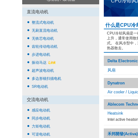
CPU冷却
直流电动机
整流式电动机
什么是CPU冷
无刷直流电动机
CPU冷却风扇是一
上升，通常使用散
无铁芯电动机
式。 在风冷型中，
齿轮传动电动机
热器散去。
步进电动机
Delta Electronic
振动马达
Link
风扇
超声波电动机
多边形镜扫描电机
Dynatron
SR电动机
Air cooler / Liqui
交流电动机
Ablecom Techn
感应电动机
Heatsink
同步电动机
Intel active heats
力矩电动机
禾邦開發(Activa)
可逆电动机