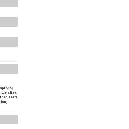
mplifying
chwin offers
fiber lasers
tion,