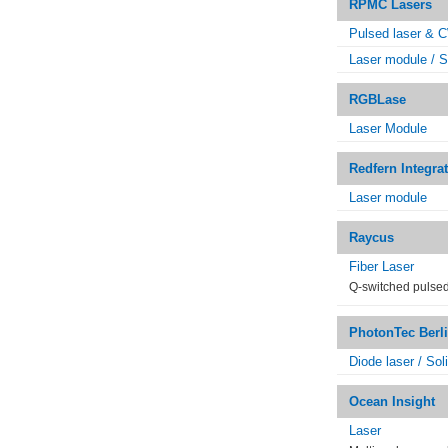
RPMC Lasers
Pulsed laser & C
Laser module / So
RGBLase
Laser Module
Redfern Integra
Laser module
Raycus
Fiber Laser
Q-switched pulsed 
PhotonTec Berl
Diode laser / Sol
Ocean Insight
Laser