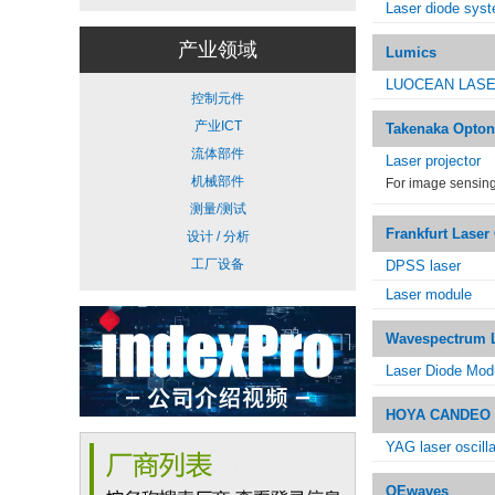
Laser diode sys
产业领域
Lumics
LUOCEAN LAS
控制元件
产业ICT
Takenaka Opton
流体部件
Laser projector
机械部件
For image sensing
测量/测试
Frankfurt Lase
设计 / 分析
工厂设备
DPSS laser
Laser module
Wavespectrum 
Laser Diode Mod
HOYA CANDEO
YAG laser oscilla
OEwaves