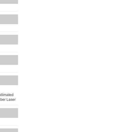
ollimated
iber Laser