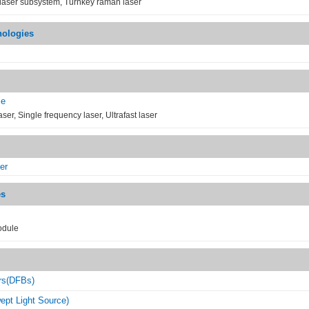
laser subsystem, Turnkey raman laser
ologies
le
er, Single frequency laser, Ultrafast laser
er
es
odule
s(DFBs)
 Light Source)