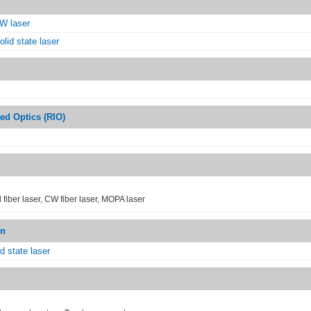
W laser
lid state laser
ted Optics (RIO)
fiber laser, CW fiber laser, MOPA laser
in
id state laser