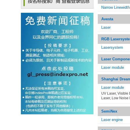
Narrow Linewidt
Avesta
Laser
RGB Lasersyst
Lasersystem
Laser Compone
Laser module
Shanghai Dream
Laser module
UV Laser, Visible 
Laser, Low Noise 
SemiNex
Laser engine