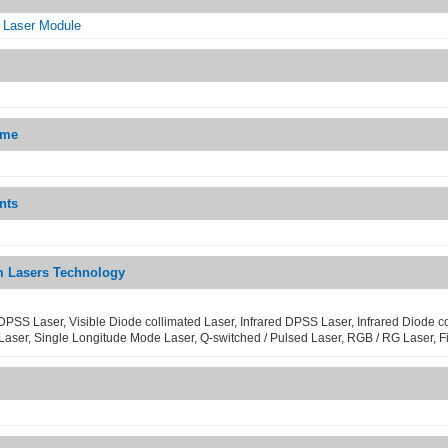
h Laser Module
eme
nts
 Lasers Technology
DPSS Laser, Visible Diode collimated Laser, Infrared DPSS Laser, Infrared Diode c
Laser, Single Longitude Mode Laser, Q-switched / Pulsed Laser, RGB / RG Laser, F