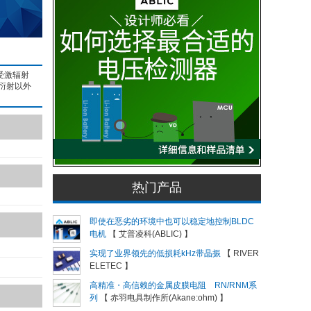
受激辐射
衍射以外
热门产品
即使在恶劣的环境中也可以稳定地控制BLDC
电机
【 艾普凌科(ABLIC) 】
实现了业界领先的低损耗kHz带晶振
【 RIVER
ELETEC 】
高精准・高信赖的金属皮膜电阻 RN/RNM系
列
【 赤羽电具制作所(Akane:ohm) 】