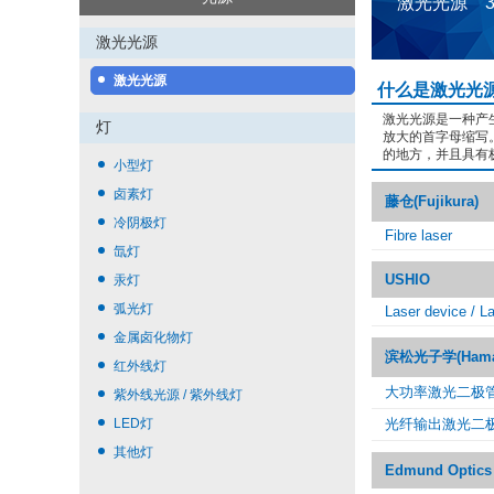
激光光源 
激光光源
激光光源
什么是激光光
激光光源是一种产
灯
放大的首字母缩写
的地方，并且具有
小型灯
卤素灯
藤仓(Fujikura)
冷阴极灯
Fibre laser
氙灯
USHIO
汞灯
弧光灯
Laser device / La
金属卤化物灯
滨松光子学(Hamama
红外线灯
大功率激光二极
紫外线光源 / 紫外线灯
LED灯
光纤输出激光二
其他灯
Edmund Optics