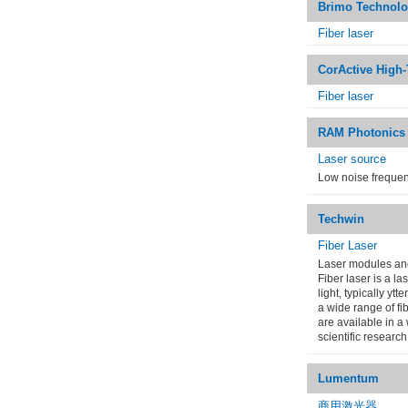
Brimo Technol
Fiber laser
CorActive High
Fiber laser
RAM Photonics
Laser source
Low noise frequen
Techwin
Fiber Laser
Laser modules and
Fiber laser is a la
light, typically y
a wide range of fi
are available in a
scientific research
Lumentum
商用激光器