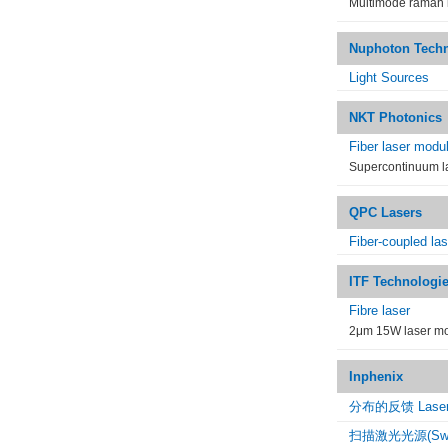
Multimode raman 
Nuphoton Techn
Light Sources
NKT Photonics
Fiber laser modu
Supercontinuum las
QPC Lasers
Fiber-coupled las
ITF Technologi
Fibre laser
2μm 15W laser m
Inphenix
分布的反馈 Laser
扫描激光光源(Swept