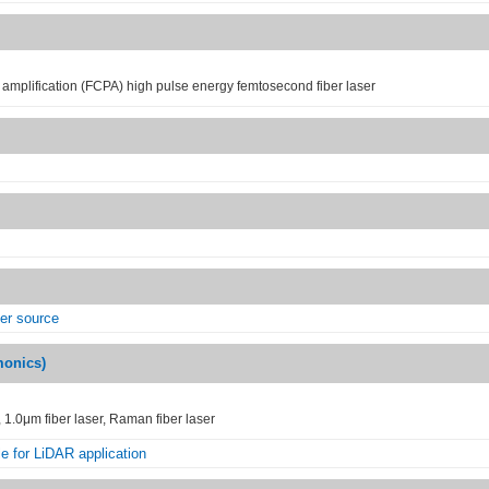
 amplification (FCPA) high pulse energy femtosecond fiber laser
ser source
nics)
, 1.0μm fiber laser, Raman fiber laser
le for LiDAR application