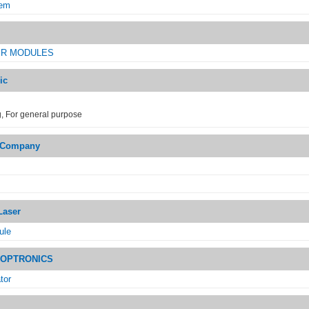
tem
ER MODULES
ic
, For general purpose
r Company
Laser
ule
 OPTRONICS
tor