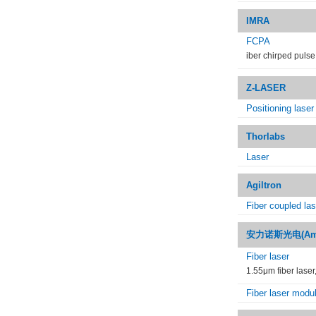
IMRA
FCPA
iber chirped pulse
Z-LASER
Positioning laser
Thorlabs
Laser
Agiltron
Fiber coupled la
安力诺斯光电(Amo
Fiber laser
1.55μm fiber laser
Fiber laser modu