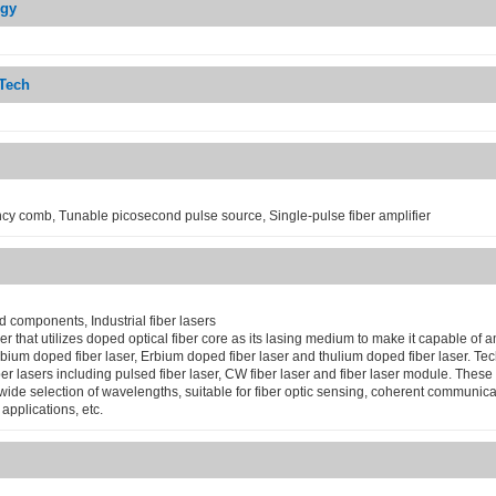
ogy
-Tech
cy comb, Tunable picosecond pulse source, Single-pulse fiber amplifier
 components, Industrial fiber lasers
ser that utilizes doped optical fiber core as its lasing medium to make it capable of a
tterbium doped fiber laser, Erbium doped fiber laser and thulium doped fiber laser. Te
ber lasers including pulsed fiber laser, CW fiber laser and fiber laser module. These 
 wide selection of wavelengths, suitable for fiber optic sensing, coherent communica
 applications, etc.