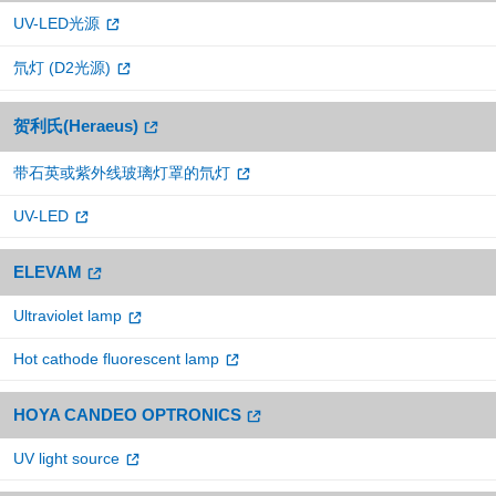
UV-LED光源
氘灯 (D2光源)
贺利氏(Heraeus)
带石英或紫外线玻璃灯罩的氘灯
UV-LED
ELEVAM
Ultraviolet lamp
Hot cathode fluorescent lamp
HOYA CANDEO OPTRONICS
UV light source