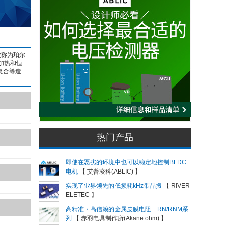
被称为珀尔
加热和恒
复合等造
热门产品
即使在恶劣的环境中也可以稳定地控制BLDC
电机
【 艾普凌科(ABLIC) 】
实现了业界领先的低损耗kHz带晶振
【 RIVER
ELETEC 】
高精准・高信赖的金属皮膜电阻 RN/RNM系
列
【 赤羽电具制作所(Akane:ohm) 】