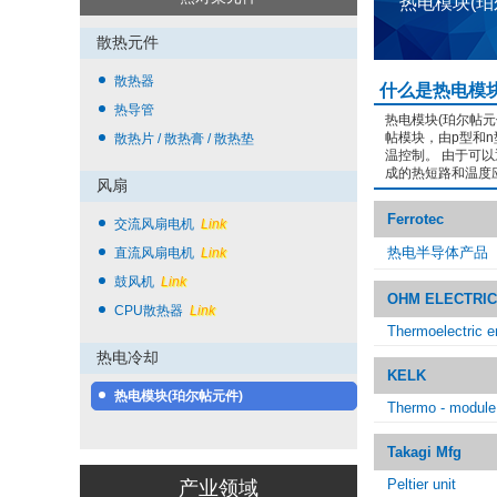
热电模块(
散热元件
散热器
什么是热电模块
热导管
热电模块(珀尔帖
帖模块，由p型和
散热片 / 散热膏 / 散热垫
温控制。 由于可
成的热短路和温度
风扇
Ferrotec
交流风扇电机
Link
热电半导体产品
直流风扇电机
Link
鼓风机
Link
OHM ELECTRIC
CPU散热器
Link
Thermoelectric 
热电冷却
KELK
热电模块(珀尔帖元件)
Thermo - module 
Takagi Mfg
Peltier unit
产业领域