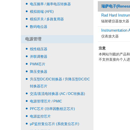
电压频率 / 频率电压转换器
瑞萨电子(Renesas 
模拟前端 (AFE)
Rad Hard Instrum
模拟开关 / 多路复用器
辐射硬仪器放大器
数码电位器
Instrumentation A
仪表放大器
电源管理
注意
线性稳压器
本网站刊载的产品和
并联调整器
不支持直接向个人进
PWM芯片
降压变换器
升压型DC/DC转换器 / 升降压型DC/DC
转换器芯片
交流/直流电转换器 (AC / DC转换器)
电源管理芯片 / PMIC
PFC芯片 (功率因数校正芯片)
电源监控芯片
μP监控复位芯片 (系统复位芯片)