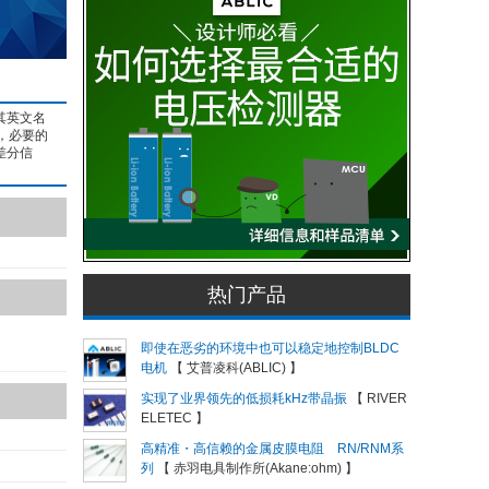
其英文名
器，必要的
差分信
热门产品
即使在恶劣的环境中也可以稳定地控制BLDC
电机
【 艾普凌科(ABLIC) 】
实现了业界领先的低损耗kHz带晶振
【 RIVER
ELETEC 】
高精准・高信赖的金属皮膜电阻 RN/RNM系
列
【 赤羽电具制作所(Akane:ohm) 】