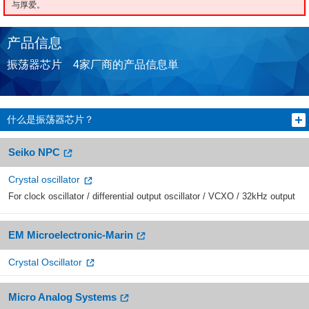
与厚爱。
产品信息
振荡器芯片 4家厂商的产品信息単
什么是振荡器芯片？
Seiko NPC
Crystal oscillator
For clock oscillator / differential output oscillator / VCXO / 32kHz output
EM Microelectronic-Marin
Crystal Oscillator
Micro Analog Systems