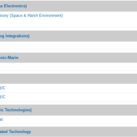
Electronics)
isory (Space & Harsh Environment)
Integrations)
onic-Marin
IC
IC
 Technologies)
it
rated Technology