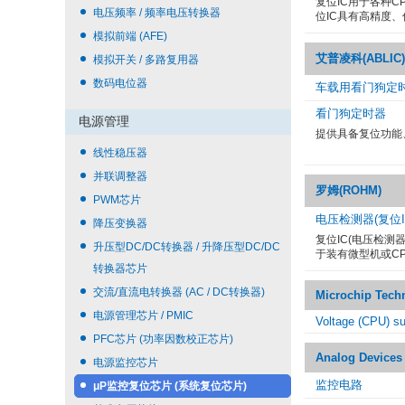
复位IC用于各种
电压频率 / 频率电压转换器
位IC具有高精度
模拟前端 (AFE)
艾普凌科(ABLIC)
模拟开关 / 多路复用器
数码电位器
车载用看门狗定
看门狗定时器
电源管理
提供具备复位功能
线性稳压器
并联调整器
罗姆(ROHM)
PWM芯片
电压检测器(复位I
降压变换器
复位IC(电压检
升压型DC/DC转换器 / 升降压型DC/DC
于装有微型机或C
转换器芯片
交流/直流电转换器 (AC / DC转换器)
Microchip Tech
电源管理芯片 / PMIC
Voltage (CPU) su
PFC芯片 (功率因数校正芯片)
Analog Devices
电源监控芯片
监控电路
μP监控复位芯片 (系统复位芯片)