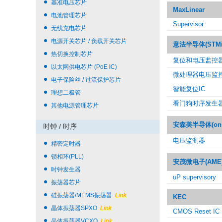
基准电压芯片
MaxLinear
电池管理芯片
Supervisor
无线充电芯片
电源开关芯片 / 负载开关芯片
意法半导体(STMicr
热切换控制芯片
复位和电压监控
以太网供电芯片 (PoE IC)
微处理器电压监
电子保险丝 / 过流保护芯片
智能复位IC
理想二极管
看门狗时序发生
其他电源管理芯片
安森美半导体(ons
时钟 / 时序
电压监测器
精密定时器
锁相环(PLL)
安茂微电子(AME
时钟发生器
uP supervisory
振荡器芯片
硅振荡器/MEMS振荡器
Link
KEC
晶体振荡器SPXO
Link
CMOS Reset IC
晶体振荡器VCXO
Link