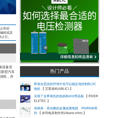
停止和启
于编程或其
停止它。
保设备安
热门产品
司新型汽车
电流消耗，并
即使在恶劣的环境中也可以稳定地控制BLDC
电机
【 艾普凌科(ABLIC) 】
实现了业界领先的低损耗kHz带晶振
【 RIVER
ELETEC 】
高精准・高信赖的金属皮膜电阻 RN/RNM系
列
【 赤羽电具制作所(Akane:ohm) 】