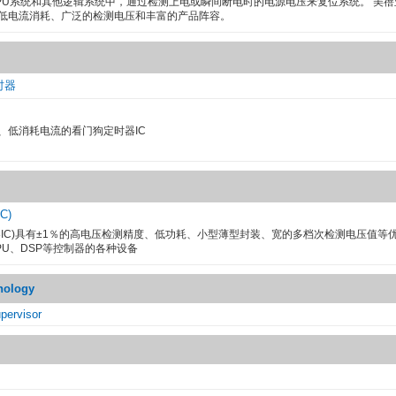
CPU系统和其他逻辑系统中，通过检测上电或瞬间断电时的电源电压来复位系统。 美
、低电流消耗、广泛的检测电压和丰富的产品阵容。
时器
、低消耗电流的看门狗定时器IC
C)
测器IC)具有±1％的高电压检测精度、低功耗、小型薄型封装、宽的多档次检测电压值等
PU、DSP等控制器的各种设备
nology
pervisor