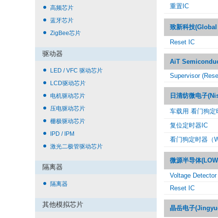
重置IC
高频芯片
蓝牙芯片
致新科技(Global M
ZigBee芯片
Reset IC
驱动器
AiT Semiconduc
LED / VFC 驱动芯片
Supervisor (Rese
LCD驱动芯片
⽇清纺微电⼦(Nissh
电机驱动芯片
压电驱动芯片
车载用 看门狗定
栅极驱动芯片
复位定时器IC
IPD / IPM
看门狗定时器（W
激光二极管驱动芯片
微源半导体(LOWP
隔离器
Voltage Detector
隔离器
Reset IC
其他模拟芯片
晶岳电子(Jingyue 