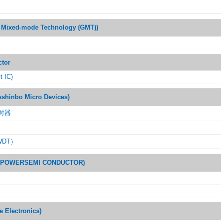
ixed-mode Technology (GMT))
tor
t IC)
inbo Micro Devices)
时器
DT）
OWERSEMI CONDUCTOR)
Electronics)