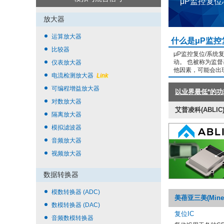
μP监控复位
放大器
运算放大器
什么是μP监控
比较器
μP监控复位/系
动。 也被称为监
仪表放大器
他因素，可能会出
电流检测放大器
Link
可编程增益放大器
以业界最低*的
对数放大器
艾普凌科(ABLIC
隔离放大器
模拟滤波器
音频放大器
视频放大器
数据转换器
模数转换器 (ADC)
美蓓亚三美(Mineb
数模转换器 (DAC)
复位IC
音频数模转换器