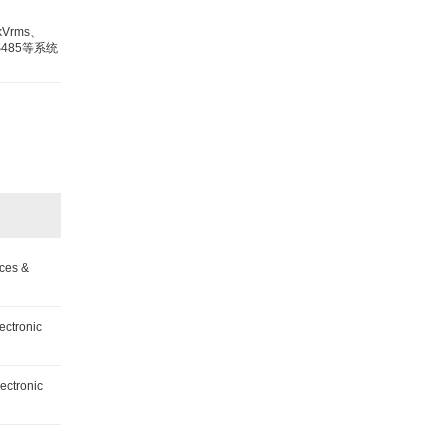
Vrms、
S485等系统
ces &
tronic
ctronic