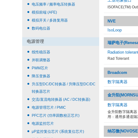
工业绝缘接口
电压频率 / 频率电压转换器
ISOFACE(TM) Outp
模拟前端 (AFE)
模拟开关 / 多路复用器
NVE
数码电位器
IsoLoop
电源管理
瑞萨电子(Renesas 
线性稳压器
Radiation toleran
Rad Tolerant
并联调整器
PWM芯片
Broadcom
降压变换器
数字隔离器
升压型DC/DC转换器 / 升降压型DC/DC
转换器芯片
金升阳(MORNSU
交流/直流电转换器 (AC / DC转换器)
数字隔离器
电源管理芯片 / PMIC
金升阳数字隔离器，
PFC芯片 (功率因数校正芯片)
用：通用多通道隔
电源监控芯片
纳芯微(NOVOSENS
μP监控复位芯片 (系统复位芯片)