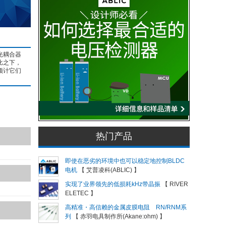
光耦合器
比之下，
预计它们
热门产品
即使在恶劣的环境中也可以稳定地控制BLDC
电机
【 艾普凌科(ABLIC) 】
实现了业界领先的低损耗kHz带晶振
【 RIVER
ELETEC 】
高精准・高信赖的金属皮膜电阻 RN/RNM系
列
【 赤羽电具制作所(Akane:ohm) 】