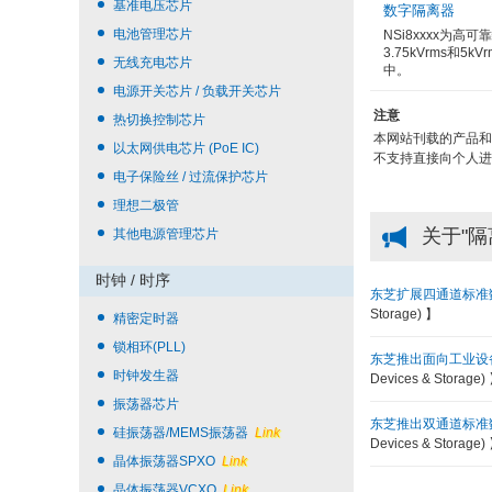
基准电压芯片
数字隔离器
电池管理芯片
NSi8xxxx为
3.75kVrms和
无线充电芯片
中。
电源开关芯片 / 负载开关芯片
注意
热切换控制芯片
本网站刊载的产品和
以太网供电芯片 (PoE IC)
不支持直接向个人进
电子保险丝 / 过流保护芯片
理想二极管
关于"隔
其他电源管理芯片
时钟 / 时序
东芝扩展四通道标准
Storage) 】
精密定时器
锁相环(PLL)
东芝推出面向工业设
时钟发生器
Devices & Storage)
振荡器芯片
东芝推出双通道标准
硅振荡器/MEMS振荡器
Link
Devices & Storage)
晶体振荡器SPXO
Link
晶体振荡器VCXO
Link