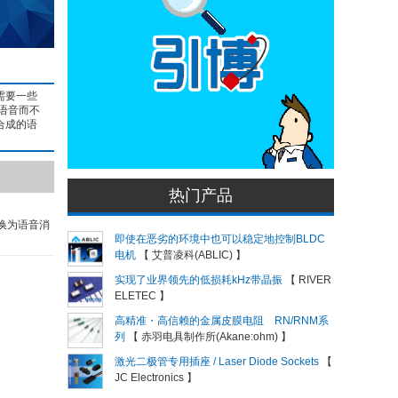
需要一些
语音而不
合成的语
热门产品
换为语音消
即使在恶劣的环境中也可以稳定地控制BLDC
电机
【 艾普凌科(ABLIC) 】
实现了业界领先的低损耗kHz带晶振
【 RIVER
ELETEC 】
高精准・高信赖的金属皮膜电阻 RN/RNM系
列
【 赤羽电具制作所(Akane:ohm) 】
激光二极管专用插座 / Laser Diode Sockets
【
JC Electronics 】