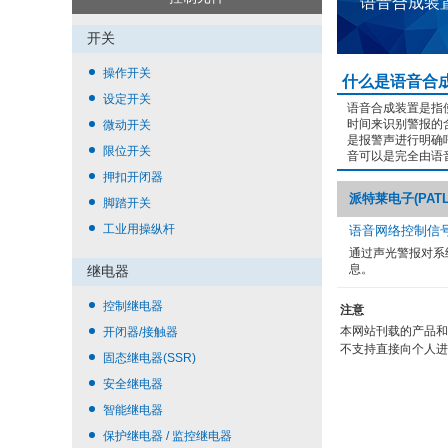
语音合成装
开关
操作开关
什么是语音合
设定开关
语音合成装置是指
时间来识别警报的
微动开关
是报警声进行明确
限位开关
音可以是完全由语
押扣开闭器
派特莱电子(PATLI
脚踏开关
工业用操纵杆
语音网络控制信
通过声光警报对系
息。
继电器
控制继电器
注意
本网站刊载的产品和
开闭器/接触器
不支持直接向个人进
固态继电器(SSR)
安全继电器
智能继电器
保护继电器 / 监控继电器