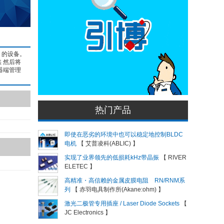
）的设备。
 然后将
器端管理
热门产品
即使在恶劣的环境中也可以稳定地控制BLDC
电机
【 艾普凌科(ABLIC) 】
实现了业界领先的低损耗kHz带晶振
【 RIVER
ELETEC 】
高精准・高信赖的金属皮膜电阻 RN/RNM系
列
【 赤羽电具制作所(Akane:ohm) 】
激光二极管专用插座 / Laser Diode Sockets
【
JC Electronics 】