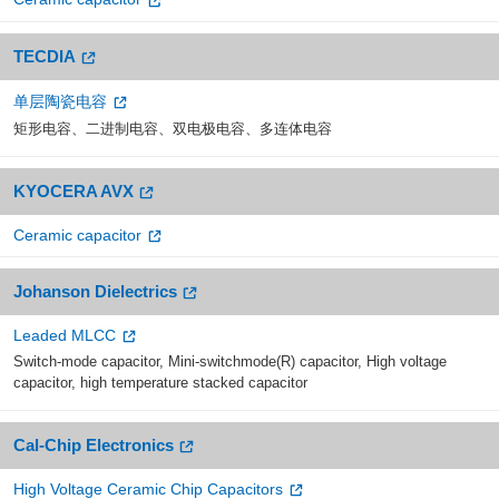
TECDIA
单层陶瓷电容
矩形电容、二进制电容、双电极电容、多连体电容
KYOCERA AVX
Ceramic capacitor
Johanson Dielectrics
Leaded MLCC
Switch-mode capacitor, Mini-switchmode(R) capacitor, High voltage
capacitor, high temperature stacked capacitor
Cal-Chip Electronics
High Voltage Ceramic Chip Capacitors