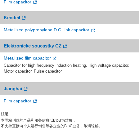
Film capacitor
Kendeil
Metallized polypropylene D.C. link capacitor
Elektronicke soucastky CZ
Metallized film capacitor
Capacitor for high frequency induction heating, High voltage capacitor,
Motor capacitor, Pulse capacitor
Jianghai
Film capacitor
注意
本网站刊载的产品和服务信息以BtoB为对象，
不支持直接向个人进行销售等各企业的BtoC业务，敬请谅解。