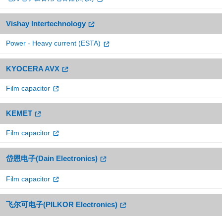
Vishay Intertechnology
Power - Heavy current (ESTA)
KYOCERA AVX
Film capacitor
KEMET
Film capacitor
岱恩电子(Dain Electronics)
Film capacitor
飞尔可电子(PILKOR Electronics)