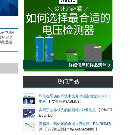
离子电池相
度的安全
的能量密
热门产品
即使在恶劣的环境中也可以稳定地控制BLDC
电机
【 艾普凌科(ABLIC) 】
实现了业界领先的低损耗kHz带晶振
【 RIVER
ELETEC 】
高精准・高信赖的金属皮膜电阻 RN/RNM系
列
【 赤羽电具制作所(Akane:ohm) 】